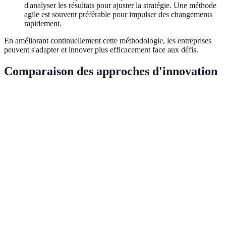
d'analyser les résultats pour ajuster la stratégie. Une méthode
agile est souvent préférable pour impulser des changements
rapidement.
En améliorant continuellement cette méthodologie, les entreprises
peuvent s'adapter et innover plus efficacement face aux défis.
Comparaison des approches d'innovation
Critère
Approche A : Innovation incrémentale
Approche B 
Risque
Faible
Élevé
Impact
sur le
Progressif
Déstabilisati
marché
Temps
de mise
Rapide
Lent
sur le
marché