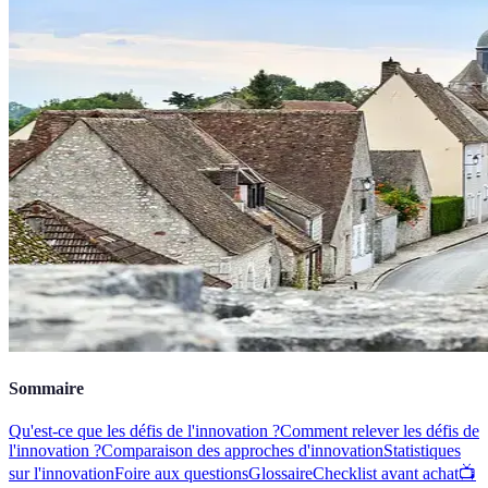
Sommaire
Qu'est-ce que les défis de l'innovation ?
Comment relever les défis de
l'innovation ?
Comparaison des approches d'innovation
Statistiques
sur l'innovation
Foire aux questions
Glossaire
Checklist avant achat
📺