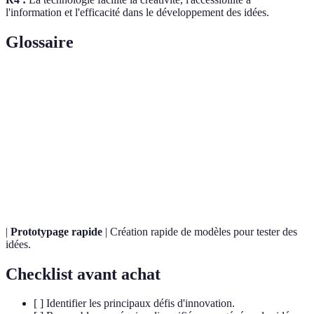
l'information et l'efficacité dans le développement des idées.
Glossaire
Terme
Définition
Innovation
Amélioration progressive d'un produit existant.
incrémentale
Design
Méthode créative centrée sur l'utilisateur pour
thinking
résoudre des problèmes.
|
Prototypage rapide
| Création rapide de modèles pour tester des
idées.
Checklist avant achat
[ ] Identifier les principaux défis d'innovation.