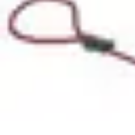
Défis et Découvertes
Innovation Durable
Éducation et Apprentissage
Innovation
Santé et Bie
Défis et Découvertes