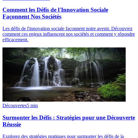
Comment les Défis de l'Innovation Sociale
Façonnent Nos Sociétés
Les défis de l'innovation sociale façonnent notre avenir. Découvrez
comment ces enjeux influencent nos sociétés et comment y répondre
efficacement.
Découvertes
5
min
Surmonter les Défis : Stratégies pour une Découverte
Réussie
Explorez des stratégies pratiques pour surmonter les défis de la