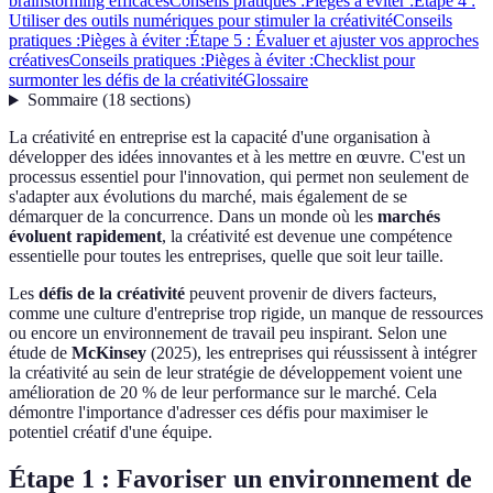
brainstorming efficaces
Conseils pratiques :
Pièges à éviter :
Étape 4 :
Utiliser des outils numériques pour stimuler la créativité
Conseils
pratiques :
Pièges à éviter :
Étape 5 : Évaluer et ajuster vos approches
créatives
Conseils pratiques :
Pièges à éviter :
Checklist pour
surmonter les défis de la créativité
Glossaire
Sommaire
(
18
sections
)
La créativité en entreprise est la capacité d'une organisation à
développer des idées innovantes et à les mettre en œuvre. C'est un
processus essentiel pour l'innovation, qui permet non seulement de
s'adapter aux évolutions du marché, mais également de se
démarquer de la concurrence. Dans un monde où les
marchés
évoluent rapidement
, la créativité est devenue une compétence
essentielle pour toutes les entreprises, quelle que soit leur taille.
Les
défis de la créativité
peuvent provenir de divers facteurs,
comme une culture d'entreprise trop rigide, un manque de ressources
ou encore un environnement de travail peu inspirant. Selon une
étude de
McKinsey
(2025), les entreprises qui réussissent à intégrer
la créativité au sein de leur stratégie de développement voient une
amélioration de 20 % de leur performance sur le marché. Cela
démontre l'importance d'adresser ces défis pour maximiser le
potentiel créatif d'une équipe.
Étape 1 : Favoriser un environnement de