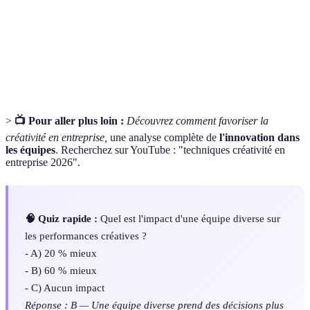
critique immédiate.
Stratégies de gestion visant à promouvoir la
Diversity
diversité culturelles,démographiques et des idées
Management
dans les équipes.
>
📺 Pour aller plus loin :
Découvrez comment favoriser la
créativité en entreprise,
une analyse complète de
l'innovation dans
les équipes
. Recherchez sur YouTube : "techniques créativité en
entreprise 2026".
🧠 Quiz rapide :
Quel est l'impact d'une équipe diverse sur
les performances créatives ?
- A) 20 % mieux
- B) 60 % mieux
- C) Aucun impact
Réponse : B — Une équipe diverse prend des décisions plus