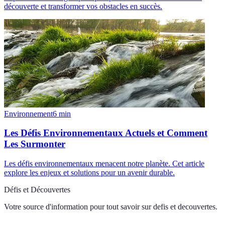
découverte et transformer vos obstacles en succès.
Environnement
6
min
Les Défis Environnementaux Actuels et Comment
Les Surmonter
Les défis environnementaux menacent notre planète. Cet article
explore les enjeux et solutions pour un avenir durable.
Défis et Découvertes
Votre source d'information pour tout savoir sur
defis et decouvertes
.