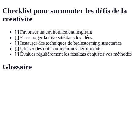
Checklist pour surmonter les défis de la
créativité
[ ] Favoriser un environnement inspirant
[ ] Encourager la diversité dans les idées
[ ] Instaurer des techniques de brainstorming structurées
[ ] Utiliser des outils numériques performants
[ ] Évaluer régulièrement les résultats et ajuster vos méthodes
Glossaire
Terme
Définition
Capacité à générer des idées nouvelles et
Créativité
originales, souvent en réponse à un besoin ou un
problème.
Technique de groupe visant à générer un
Brainstorming
maximum d'idées sur un sujet donné, sans