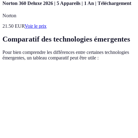
Norton 360 Deluxe 2026 | 5 Appareils | 1 An | Téléchargement
Norton
21.50
EUR
Voir le prix
Comparatif des technologies émergentes
Pour bien comprendre les différences entre certaines technologies
émergentes, un tableau comparatif peut être utile :
Critère
Intelligence Artificielle
Internet des Objets
Coût
Élevé
Modéré
d’implémentation
Adoption actuelle
Très élevée
Élevée
Impact sur
Très fort
Fort
secteur