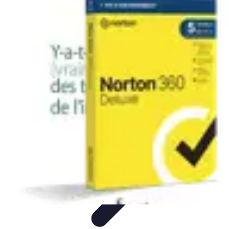
Défis et Découvertes
Innovation Durable
Éducation et Apprentissage
Innovation
Santé et
Bien-être
Technologie et Innovation
Défis et Découvertes