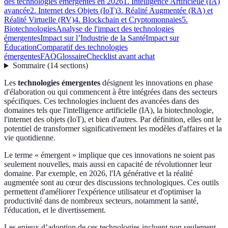
des technologies émergentes en 2026
1. Intelligence Artificielle (IA)
avancée
2. Internet des Objets (IoT)
3. Réalité Augmentée (RA) et
Réalité Virtuelle (RV)
4. Blockchain et Cryptomonnaies
5.
Biotechnologies
Analyse de l'impact des technologies
émergentes
Impact sur l’Industrie de la Santé
Impact sur
Éducation
Comparatif des technologies
émergentes
FAQ
Glossaire
Checklist avant achat
Sommaire
(
14
sections
)
Les
technologies émergentes
désignent les innovations en phase
d'élaboration ou qui commencent à être intégrées dans des secteurs
spécifiques. Ces technologies incluent des avancées dans des
domaines tels que l'intelligence artificielle (IA), la biotechnologie,
l'internet des objets (IoT), et bien d'autres. Par définition, elles ont le
potentiel de transformer significativement les modèles d'affaires et la
vie quotidienne.
Le terme « émergent » implique que ces innovations ne soient pas
seulement nouvelles, mais aussi en capacité de révolutionner leur
domaine. Par exemple, en 2026, l'IA générative et la réalité
augmentée sont au cœur des discussions technologiques. Ces outils
permettent d'améliorer l'expérience utilisateur et d'optimiser la
productivité dans de nombreux secteurs, notamment la santé,
l'éducation, et le divertissement.
Les enjeux d’adoption de ces technologies incluent non seulement