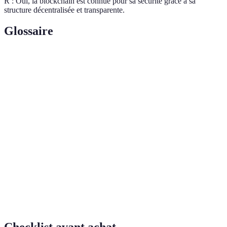
R : Oui, la blockchain est connue pour sa sécurité grâce à sa
structure décentralisée et transparente.
Glossaire
Terme
Définition
Système capable d'effectuer des tâches normalement
Intelligence
nécessitant l'intelligence humaine, comme le
Artificielle
raisonnement et l'apprentissage.
Réseau de dispositifs connectés capables de
Internet
communiquer et d'échanger des données entre eux
des Objets
via Internet.
Technologie de stockage et de transmission
Blockchain
d'informations sous forme de blocs sur un réseau
décentralisé, assurant sécurité et transparence.