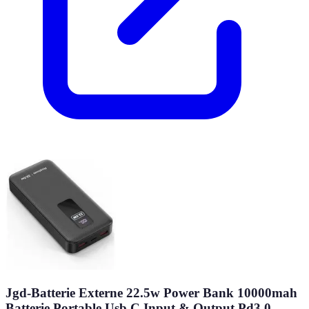
Jgd-Batterie Externe 22.5w Power Bank 10000mah
Batterie Portable Usb C Input & Output Pd3.0