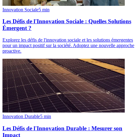
Innovation Sociale
5
min
Les Défis de l'Innovation Sociale : Quelles Solutions
Émergent ?
Explorez les défis de l'innovation sociale et les solutions émergentes
pour un impact positif sur la société. Adoptez une nouvelle approche
proactive.
Innovation Durable
5
min
Les Défis de l'Innovation Durable : Mesurer son
Impact