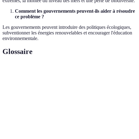
extrêmes, la montée du niveau des mers et une perte de biodiversité.
Comment les gouvernements peuvent-ils aider à résoudre
ce problème ?
Les gouvernements peuvent introduire des politiques écologiques,
subventionner les énergies renouvelables et encourager l'éducation
environnementale.
Glossaire
Terme
Définition
Gaz à effet de
Gases qui piègent la chaleur dans l'atmosphère,
serre (GES)
comme le CO2 et le méthane.
Énergies
Sources d'énergie qui se renouvellent
renouvelables
naturellement, comme le solaire et l'éolien.
Réchauffement
Augmentation à long terme de la température de
climatique
la Terre due aux émissions de GES.