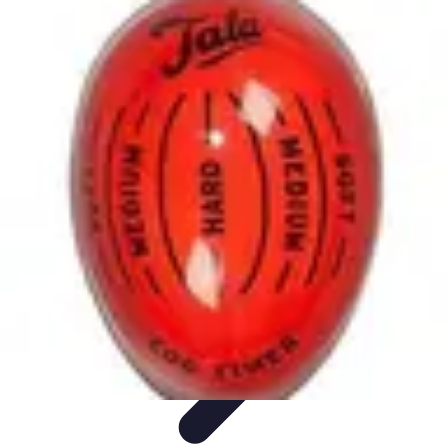
Défis et Découvertes
Innovation Durable
Éducation et Apprentissage
Innovation
Santé et
Bien-être
Technologie et Innovation
Défis et Découvertes