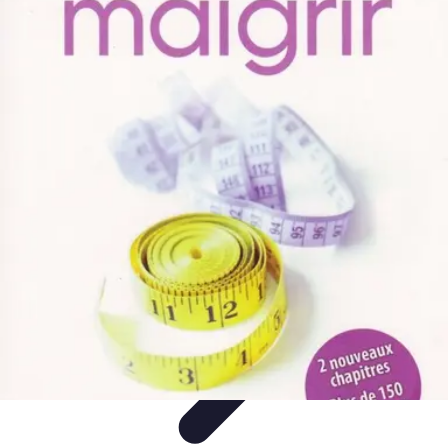
Défis et Découvertes
Innovation Durable
Éducation et Apprentissage
Innovation
Santé et
Bien-être
Technologie et Innovation
Défis et Découvertes