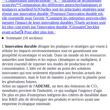
**Collaboration intersectorielle**
4. **Inclusion de technologies
avancées**
Comparaison des différentes approches
Statistiques et
tendances actuelles
FAQ
Quelles sont les principales stratégies pour
réussir une innovation durable ?
Pourquoi l'innovation durable est-
elle essentielle pour l'avenir ?
Comment les entreprises peuvent-elles
mesurer l'impact de leurs innovations durables ?
Quels secteurs sont
les plus concernés par l'innovation durable ?
Glossaire
Checklist
avant achat
📺 Pour aller plus loin :
Sommaire
(
16
sections
)
L'
innovation durable
désigne les pratiques et stratégies qui visent à
réduire les impacts environnementaux tout en garantissant une
prospérité économique et sociale. Dans un monde où les ressources
naturelles sont limitées et les enjeux climatiques se multiplient, il
devient essentiel de repenser nos modes de production et de
consommation. L'idée est de mettre au point des solutions
innovantes qui non seulement répondent aux besoins actuels des
consommateurs, mais le font de manière à préserver la planète pour
les générations futures.
Selon un rapport de l'
ADEME
, un tiers des émissions de CO₂
mondiales provient de l'industrie, ce qui souligne l'urgence d'agir.
De plus en plus d'entreprises intègrent des critères de durabilité dans
leur R&D afin de développer des produits et services ayant une
empreinte écologique minimale.