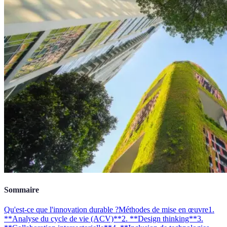
Sommaire
Qu'est-ce que l'innovation durable ?
Méthodes de mise en œuvre
1.
**Analyse du cycle de vie (ACV)**
2. **Design thinking**
3.