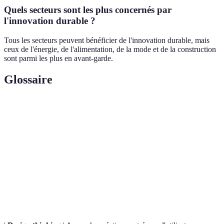
Quels secteurs sont les plus concernés par
l'innovation durable ?
Tous les secteurs peuvent bénéficier de l'innovation durable, mais
ceux de l'énergie, de l'alimentation, de la mode et de la construction
sont parmi les plus en avant-garde.
Glossaire
Terme
Définition
Innovation
Pratiques visant à créer des produits et services
durable
respectueux de l'environnement.
Analyse
Méthode d'évaluation des impacts environnementaux
du cycle
sur l'ensemble du cycle de vie d'un produit.
de vie