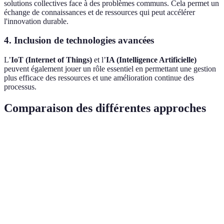
solutions collectives face à des problèmes communs. Cela permet un
échange de connaissances et de ressources qui peut accélérer
l'innovation durable.
4.
Inclusion de technologies avancées
L’
IoT (Internet of Things)
et l’
IA (Intelligence Artificielle)
peuvent également jouer un rôle essentiel en permettant une gestion
plus efficace des ressources et une amélioration continue des
processus.
Comparaison des différentes approches
Critère
Innovation traditionnelle
Innovation durabl
Impact
Élevé
Modéré
environnemental
Coût de
Conçu pour
Plus élevé de base
production
l'efficacité