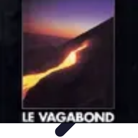
Défis et Découvertes
Innovation Durable
Éducation et Apprentissage
Innovation
Santé et
Bien-être
Technologie et Innovation
Défis et Découvertes