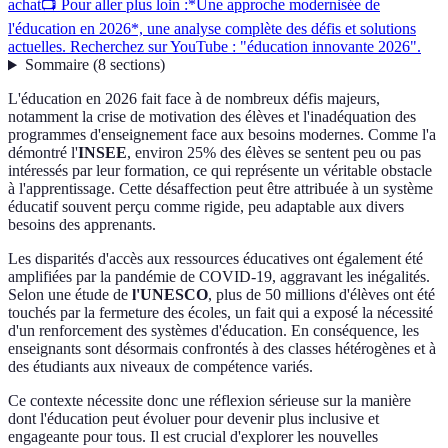
achat
📺 Pour aller plus loin :*Une approche modernisée de
l'éducation en 2026*, une analyse complète des défis et solutions
actuelles. Recherchez sur YouTube : "éducation innovante 2026".
Sommaire
(
8
sections
)
L'éducation en 2026 fait face à de nombreux défis majeurs,
notamment la crise de motivation des élèves et l'inadéquation des
programmes d'enseignement face aux besoins modernes. Comme l'a
démontré l'
INSEE
, environ 25% des élèves se sentent peu ou pas
intéressés par leur formation, ce qui représente un véritable obstacle
à l'apprentissage. Cette désaffection peut être attribuée à un système
éducatif souvent perçu comme rigide, peu adaptable aux divers
besoins des apprenants.
Les disparités d'accès aux ressources éducatives ont également été
amplifiées par la pandémie de COVID-19, aggravant les inégalités.
Selon une étude de
l'UNESCO
, plus de 50 millions d'élèves ont été
touchés par la fermeture des écoles, un fait qui a exposé la nécessité
d'un renforcement des systèmes d'éducation. En conséquence, les
enseignants sont désormais confrontés à des classes hétérogènes et à
des étudiants aux niveaux de compétence variés.
Ce contexte nécessite donc une réflexion sérieuse sur la manière
dont l'éducation peut évoluer pour devenir plus inclusive et
engageante pour tous. Il est crucial d'explorer les nouvelles