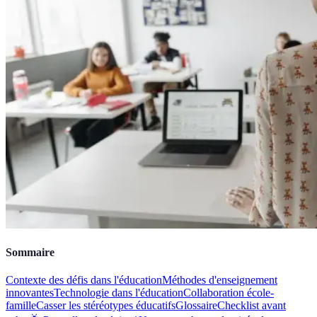
Sommaire
Contexte des défis dans l'éducation
Méthodes d'enseignement
innovantes
Technologie dans l'éducation
Collaboration école-
famille
Casser les stéréotypes éducatifs
Glossaire
Checklist avant