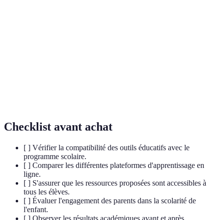
Apprentissage
Méthode où les élèves apprennent en réalisant des
par projets
projets qui leur sont significatifs et engageants.
Compétences
Capacités qui permettent de gérer les émotions,
socio-
d'établir des relations saines et de prendre des
émotionnelles
décisions responsables.
Disparités d'accès aux technologies de
Fracture
l'information et de la communication entre
numérique
différentes populations.
Checklist avant achat
[ ] Vérifier la compatibilité des outils éducatifs avec le
programme scolaire.
[ ] Comparer les différentes plateformes d'apprentissage en
ligne.
[ ] S'assurer que les ressources proposées sont accessibles à
tous les élèves.
[ ] Évaluer l'engagement des parents dans la scolarité de
l'enfant.
[ ] Observer les résultats académiques avant et après