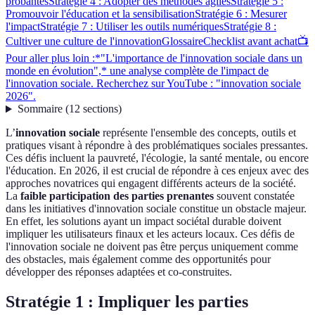
probantes
Stratégie 4 : Adopter des méthodes agiles
Stratégie 5 :
Promouvoir l'éducation et la sensibilisation
Stratégie 6 : Mesurer
l'impact
Stratégie 7 : Utiliser les outils numériques
Stratégie 8 :
Cultiver une culture de l'innovation
Glossaire
Checklist avant achat
📺
Pour aller plus loin :*"L'importance de l'innovation sociale dans un
monde en évolution",* une analyse complète de l'impact de
l'innovation sociale. Recherchez sur YouTube : "innovation sociale
2026".
Sommaire
(
12
sections
)
L’
innovation sociale
représente l'ensemble des concepts, outils et
pratiques visant à répondre à des problématiques sociales pressantes.
Ces défis incluent la pauvreté, l'écologie, la santé mentale, ou encore
l'éducation. En 2026, il est crucial de répondre à ces enjeux avec des
approches novatrices qui engagent différents acteurs de la société.
La
faible participation des parties prenantes
souvent constatée
dans les initiatives d'innovation sociale constitue un obstacle majeur.
En effet, les solutions ayant un impact sociétal durable doivent
impliquer les utilisateurs finaux et les acteurs locaux. Ces défis de
l'innovation sociale ne doivent pas être perçus uniquement comme
des obstacles, mais également comme des opportunités pour
développer des réponses adaptées et co-construites.
Stratégie 1 : Impliquer les parties