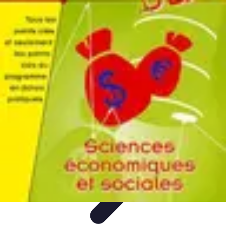
Défis et Découvertes
Innovation Durable
Éducation et Apprentissage
Innovation
Santé et
Bien-être
Technologie et Innovation
Défis et Découvertes