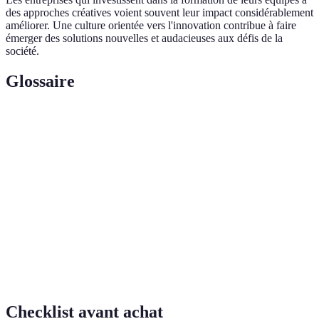
des approches créatives voient souvent leur impact considérablement
améliorer. Une culture orientée vers l'innovation contribue à faire
émerger des solutions nouvelles et audacieuses aux défis de la
société.
Glossaire
Terme
Définition
Innovation
Processus de développement de nouvelles idées
Sociale
pour répondre à des enjeux sociaux.
Action de travailler ensemble pour atteindre un
Collaboration
objectif partagé.
Mesure
Évaluation de l'effet d'une initiative sur la société
d'Impact
et les bénéficiaires.
Checklist avant achat