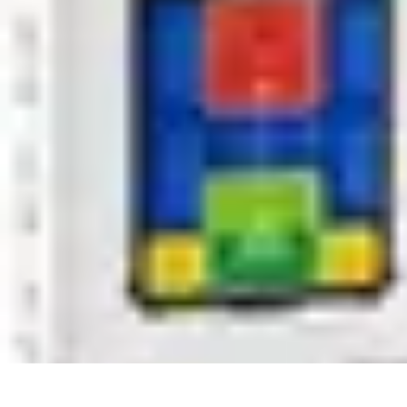
Défis et Découvertes
Innovation Durable
Éducation et Apprentissage
Innovation
Santé et Bie
Défis et Découvertes