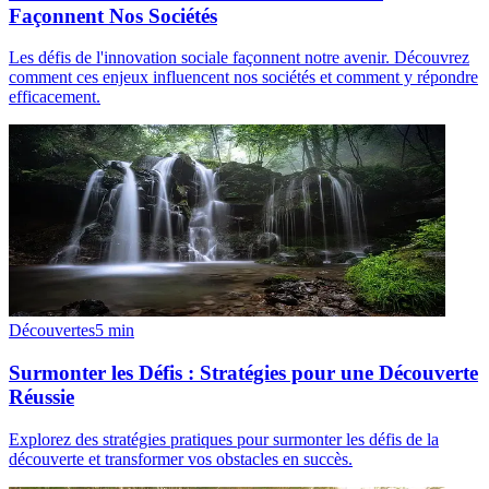
Façonnent Nos Sociétés
Les défis de l'innovation sociale façonnent notre avenir. Découvrez
comment ces enjeux influencent nos sociétés et comment y répondre
efficacement.
Découvertes
5
min
Surmonter les Défis : Stratégies pour une Découverte
Réussie
Explorez des stratégies pratiques pour surmonter les défis de la
découverte et transformer vos obstacles en succès.