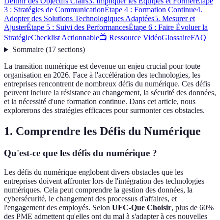
Définir des Objectifs Clairs
3. Impliquer les Équipes et Former
Étape
3 : Stratégies de Communication
Étape 4 : Formation Continue
4.
Adopter des Solutions Technologiques Adaptées
5. Mesurer et
Ajuster
Étape 5 : Suivi des Performances
Étape 6 : Faire Évoluer la
Stratégie
Checklist Actionnable
📺 Ressource Vidéo
Glossaire
FAQ
Sommaire
(
17
sections
)
La transition numérique est devenue un enjeu crucial pour toute
organisation en 2026. Face à l'accélération des technologies, les
entreprises rencontrent de nombreux défis du numérique. Ces défis
peuvent inclure la résistance au changement, la sécurité des données,
et la nécessité d'une formation continue. Dans cet article, nous
explorerons des stratégies efficaces pour surmonter ces obstacles.
1. Comprendre les Défis du Numérique
Qu'est-ce que les défis du numérique ?
Les défis du numérique englobent divers obstacles que les
entreprises doivent affronter lors de l'intégration des technologies
numériques. Cela peut comprendre la gestion des données, la
cybersécurité, le changement des processus d'affaires, et
l'engagement des employés. Selon
UFC-Que Choisir
, plus de 60%
des PME admettent qu'elles ont du mal à s'adapter à ces nouvelles