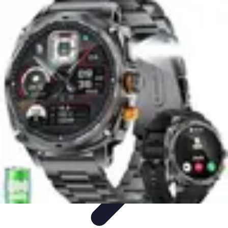
Défis et Découvertes
Innovation Durable
Éducation et Apprentissage
Innovation
Santé et
Bien-être
Technologie et Innovation
Défis et Découvertes