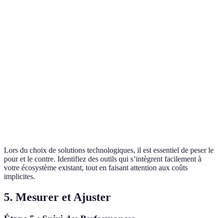
Option B plus
Coût
Élevé
Modéré
adapté
Option A
Flexibilité
Haute
Faible
préférable
Support
Option A
Excellent
Bon
technique
recommandé
Option B plus
Intégration
Complexe
Facile
simple
Lors du choix de solutions technologiques, il est essentiel de peser le
pour et le contre. Identifiez des outils qui s’intègrent facilement à
votre écosystème existant, tout en faisant attention aux coûts
implicites.
5. Mesurer et Ajuster