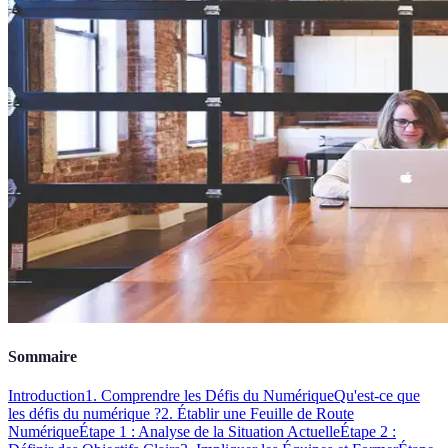
Sommaire
Introduction
1. Comprendre les Défis du Numérique
Qu'est-ce que
les défis du numérique ?
2. Établir une Feuille de Route
Numérique
Étape 1 : Analyse de la Situation Actuelle
Étape 2 :