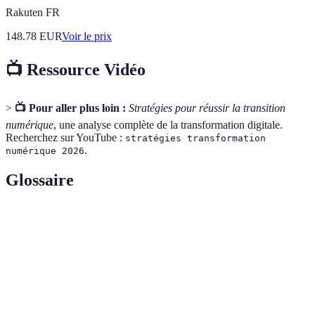
Rakuten FR
148.78
EUR
Voir le prix
📺 Ressource Vidéo
>
📺 Pour aller plus loin :
Stratégies pour réussir la transition
numérique
, une analyse complète de la transformation digitale.
Recherchez sur YouTube :
stratégies transformation
.
numérique 2026
Glossaire
Terme
Définition
Processus d'intégration des technologies
Transformation
numériques dans toutes les facettes d'une
numérique
entreprise.