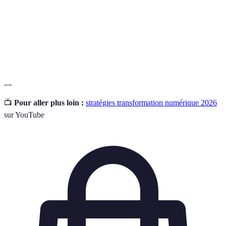
Key Performance Indicator, un indicateur clé
KPI
utilisé pour évaluer le succès d'une activité.
Culture
Ensemble des valeurs, comportements et
d'entreprise
pratiques partagées au sein d'une organisation.
---
📺
Pour aller plus loin :
stratégies transformation numérique 2026
sur YouTube