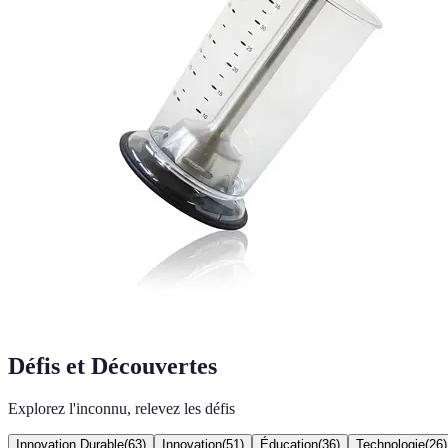
Défis et Découvertes
Explorez l'inconnu, relevez les défis
Innovation Durable
(
63
)
Innovation
(
51
)
Éducation
(
36
)
Technologie
(
26
)