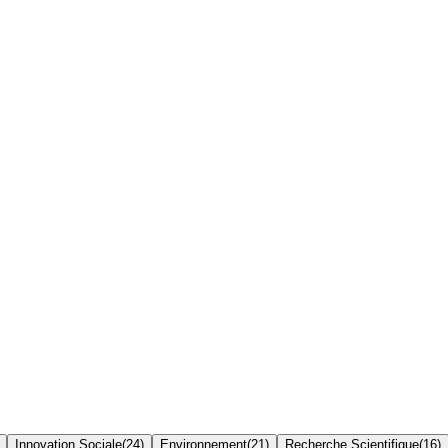
Innovation Sociale
(
24
)
Environnement
(
21
)
Recherche Scientifique
(
16
)