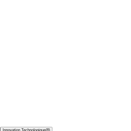
Innovation Technologique
(
8
)